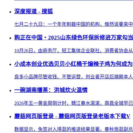
深度报道 - 搜狐
七月二十九日：一个年年制裁中国的机构，俄然说要来中国
购正在中国・2025山东绿色环保拆修进万家勾
10月26日，由商务厅、轻工集体企业联社、消费者协会
小成本创业优选贝贝小红桶干煸辣子鸡为何成为
良多小品牌尽管收钱、不管运营，创业者开店后端赖本人
一碗湖南擂茶：洪城炊火温情
2026年五一黄金周倒计时，赣江春水滚滚，南昌全城早
蘑菇网页版登录 - 蘑菇网页版登录老版本下载V
数据显示，免签对入境逛的推进结果显著。春秋旅逛副总