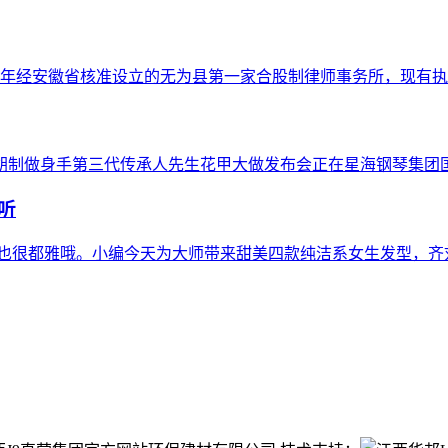
0年经安徽省核准设立的无为县第一家合股制律师事务所，现有执业
二胡制做身手第三代传承人先生花甲大做发布会正在星海钢琴集团国
听
也很都雅哦。小编今天为大师带来甜美四款纯洁系女生发型，齐刘