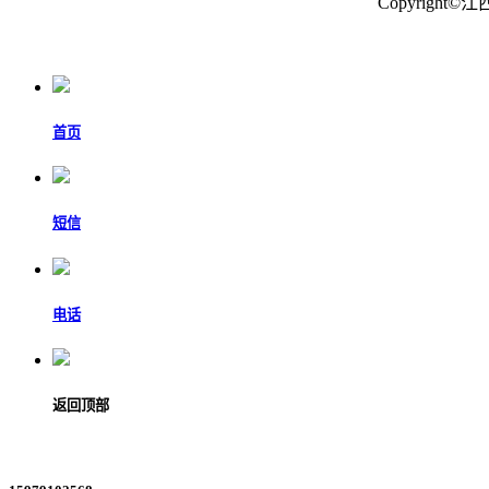
Copyrig
首页
短信
电话
返回顶部