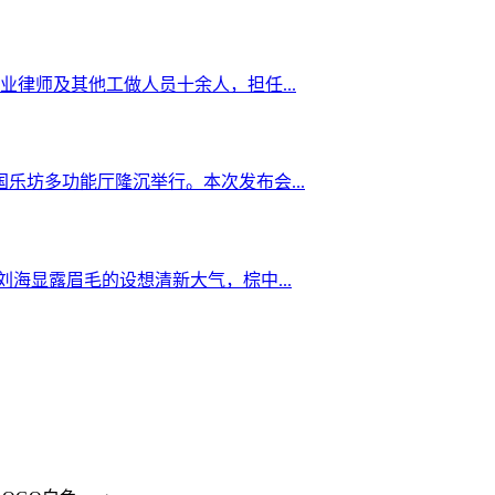
律师及其他工做人员十余人，担任...
乐坊多功能厅隆沉举行。本次发布会...
海显露眉毛的设想清新大气，棕中...