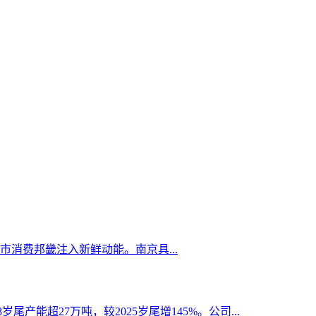
消费邦畿注入新鲜动能。南京具...
尾产能超27万吨，较2025岁尾增145%。公司...