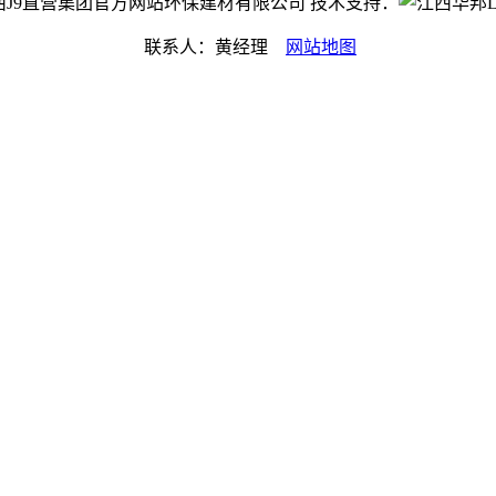
ht©江西J9直营集团官方网站环保建材有限公司 技术支持：
联系人：黄经理
网站地图